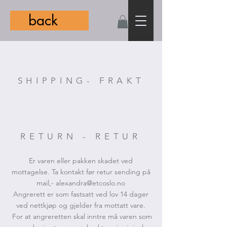
back
SHIPPING- FRAKT
RETURN - RETUR
Er varen eller pakken skadet ved
mottagelse. Ta kontakt før retur sending på
mail,-
alexandra@etcoslo.no
Angrerett er som fastsatt ved lov 14 dager
ved nettkjøp og gjelder fra mottatt vare.
For at angreretten skal inntre må varen som