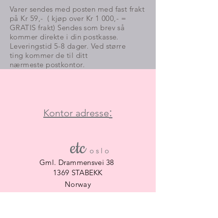
Varer sendes med posten med fast frakt
på Kr 59,- ( kjøp over Kr 1 000,- =
GRATIS frakt) Sendes som brev så
kommer direkte i din postkasse.
Leveringstid 5-8 dager. Ved større
ting kommer de til ditt
nærmeste
postkontor.
:
Kontor adresse
etc
​
o s l o
Gml. Drammensvei 38
1369 STABEKK
Norway
Phone:
+47 922 14 024