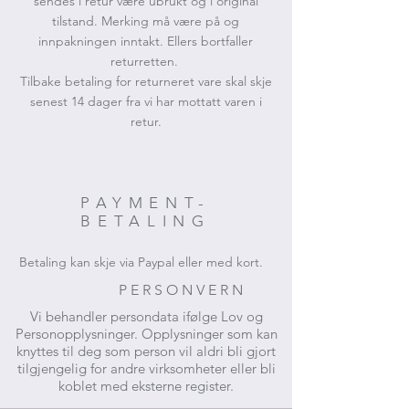
sendes i retur være ubrukt og i original
tilstand. Merking må være på og
innpakningen inntakt. Ellers bortfaller
returretten.
Tilbake betaling for returneret vare skal skje
senest 14 dager fra vi har mottatt varen i
retur.
PAYMENT-
BETALING
Betaling kan skje via Paypal eller med kort.
P E R S O N V E R N
Vi behandler persondata ifølge Lov og
Personopplysninger. Opplysninger som kan
knyttes til deg som person vil aldri bli gjort
tilgjengelig for andre virksomheter eller bli
koblet med eksterne register.